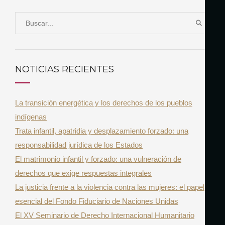
S
B
e
U
a
S
r
C
NOTICIAS RECIENTES
A
c
R
h
La transición energética y los derechos de los pueblos
f
indígenas
o
Trata infantil, apatridia y desplazamiento forzado: una
r
responsabilidad jurídica de los Estados
:
El matrimonio infantil y forzado: una vulneración de
derechos que exige respuestas integrales
La justicia frente a la violencia contra las mujeres: el papel
esencial del Fondo Fiduciario de Naciones Unidas
El XV Seminario de Derecho Internacional Humanitario