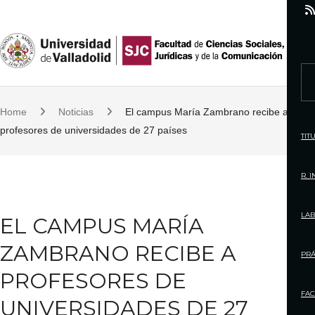
S
k
i
p
S
t
e
o
Home
Noticias
El campus María Zambrano recibe a
a
c
profesores de universidades de 27 países
r
TIT
o
c
n
h
R. 
t
f
e
o
LAB
EL CAMPUS MARÍA
n
r
t
ZAMBRANO RECIBE A
:
PRÁ
PROFESORES DE
FAC
UNIVERSIDADES DE 27