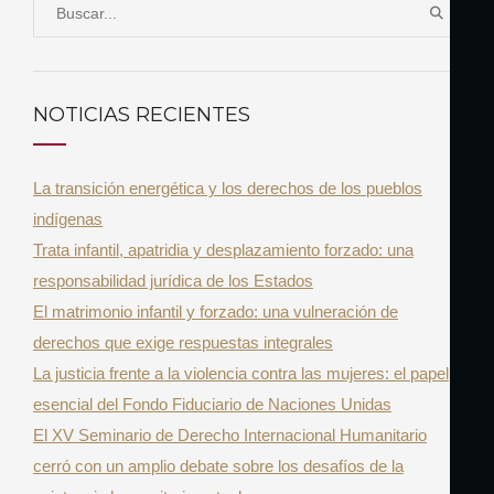
S
B
e
U
a
S
r
C
NOTICIAS RECIENTES
A
c
R
h
La transición energética y los derechos de los pueblos
f
indígenas
o
Trata infantil, apatridia y desplazamiento forzado: una
r
responsabilidad jurídica de los Estados
:
El matrimonio infantil y forzado: una vulneración de
derechos que exige respuestas integrales
La justicia frente a la violencia contra las mujeres: el papel
esencial del Fondo Fiduciario de Naciones Unidas
El XV Seminario de Derecho Internacional Humanitario
cerró con un amplio debate sobre los desafíos de la