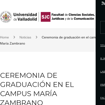
S
k
i
p
S
t
e
o
Home
Noticias
Ceremonia de graduación en el campus
a
c
María Zambrano
r
TIT
o
c
n
h
R. 
t
f
e
o
LAB
CEREMONIA DE
n
r
t
GRADUACIÓN EN EL
:
PRÁ
CAMPUS MARÍA
FAC
ZAMBRANO