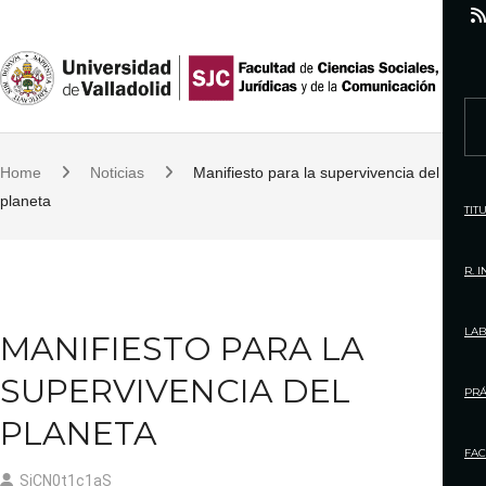
S
k
i
p
S
t
e
o
Home
Noticias
Manifiesto para la supervivencia del
a
c
planeta
r
TIT
o
c
n
h
R. 
t
f
e
o
LAB
MANIFIESTO PARA LA
n
r
t
SUPERVIVENCIA DEL
:
PRÁ
PLANETA
FAC
SjCN0t1c1aS