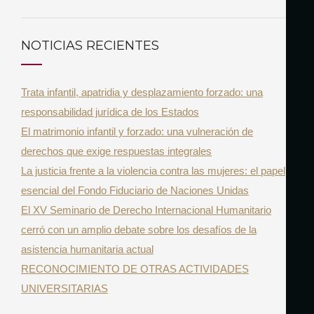
U
a
S
r
C
NOTICIAS RECIENTES
A
c
R
h
Trata infantil, apatridia y desplazamiento forzado: una
f
responsabilidad jurídica de los Estados
o
El matrimonio infantil y forzado: una vulneración de
r
derechos que exige respuestas integrales
:
La justicia frente a la violencia contra las mujeres: el papel
esencial del Fondo Fiduciario de Naciones Unidas
El XV Seminario de Derecho Internacional Humanitario
cerró con un amplio debate sobre los desafíos de la
asistencia humanitaria actual
RECONOCIMIENTO DE OTRAS ACTIVIDADES
UNIVERSITARIAS