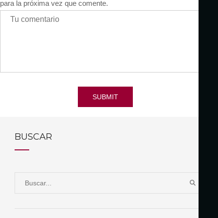
para la próxima vez que comente.
SUBMIT
BUSCAR
S
B
e
U
a
S