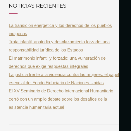
r
C
NOTICIAS RECIENTES
A
c
R
h
La transición energética y los derechos de los pueblos
f
indígenas
o
Trata infantil, apatridia y desplazamiento forzado: una
r
responsabilidad jurídica de los Estados
:
El matrimonio infantil y forzado: una vulneración de
derechos que exige respuestas integrales
La justicia frente a la violencia contra las mujeres: el papel
esencial del Fondo Fiduciario de Naciones Unidas
El XV Seminario de Derecho Internacional Humanitario
cerró con un amplio debate sobre los desafíos de la
asistencia humanitaria actual