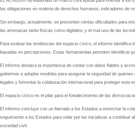
EL ACNUDH ha elaborado un marco conceptual para orientar a los Est
las obligaciones en materia de derechos humanos; indicadores de re
Sin embargo, actualmente, se presentan ciertas dificultades para estab
las amenazas tanto físicas como digitales; y el mal uso de las tecnol
Para evaluar las tendencias del espacio cívico, el informe identifica 
basadas en percepciones. Estas herramientas permiten identificar p
El informe destaca la importancia de contar con datos fiables y accesi
gobiernos a adoptar medidas para asegurar la seguridad de quienes r
legales y fomentar la colaboración internacional para proteger este e
El espacio cívico es el pilar para el fortalecimiento de las democrac
El informe concluye con un llamado a los Estados a estrechar la co
seguimiento a los Estados para velar por las iniciativas a contribuir al
sociedad civil.