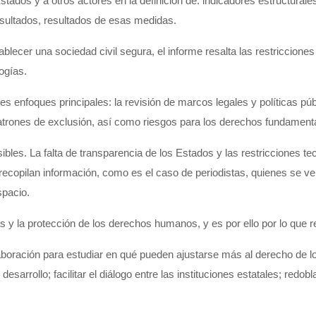
ados y a otros actores en la definición de: indicadores estructural
sultados, resultados de esas medidas.
lecer una sociedad civil segura, el informe resalta las restricciones 
ogías.
tres enfoques principales: la revisión de marcos legales y políticas pú
atrones de exclusión, así como riesgos para los derechos fundament
bles. La falta de transparencia de los Estados y las restricciones tec
ecopilan información, como es el caso de periodistas, quienes se ve
spacio.
ias y la protección de los derechos humanos, y es por ello por lo que
laboración para estudiar en qué pueden ajustarse más al derecho de
 desarrollo; facilitar el diálogo entre las instituciones estatales; redo