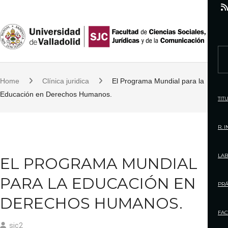
S
k
i
p
S
t
e
o
Home
Clínica juridica
El Programa Mundial para la
a
c
Educación en Derechos Humanos.
r
TIT
o
c
n
h
R. 
t
f
e
o
LAB
EL PROGRAMA MUNDIAL
n
r
t
PARA LA EDUCACIÓN EN
:
PRÁ
DERECHOS HUMANOS.
FAC
sjc2