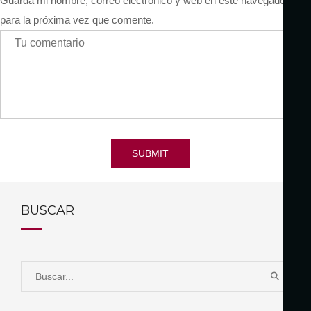
Guarda mi nombre, correo electrónico y web en este navegador
para la próxima vez que comente.
SUBMIT
BUSCAR
S
B
e
U
a