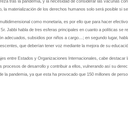
breza tras la pandemia,
y la necesidad de considerar las vacunas con
o,
la
materialización de los derechos humanos solo será posible si se
multidimensional como monetaria, es por ello que para hacer efectiv
 Sr. Jabbi
habla de tres esferas principales en cuanto a políticas se ref
ción adecuados, subsidios por niños a cargo…; en segundo lugar, habl
lescentes, que deberían tener voz mediante la mejora de su educació
jes entre Estados y Organizaciones Internacionales
,
cabe destacar 
s procesos de desarrollo y contribuir a ellos, vulnera
ndo así
su derech
s de la pandemia
,
ya que esta
ha
provocado
que
150 millones de pers