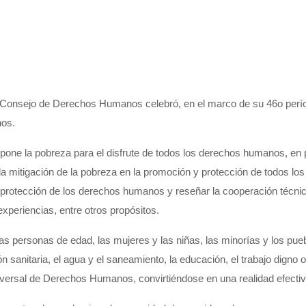
el Consejo de Derechos Humanos celebró, en el marco de su 46o
perí
os.
one la pobreza para el disfrute de todos los derechos humanos, en p
 la mitigación de la pobreza en la promoción y protección de todos lo
 protección de los derechos humanos y reseñar la cooperación técnica
experiencias
, entre otr
o
s
propósitos
.
s personas de edad, las mujeres y las niñas, las minorías y los pue
ón sanitaria, el agua y el saneamiento, la educación, el trabajo
digno
o
Universal de Derechos Humanos
, convirtiéndose en
una realidad
efecti