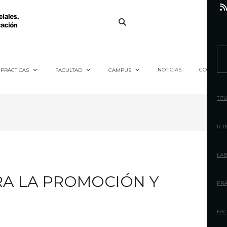
S
e
NOTICIAS
CONTACTO
PRÁCTICAS
FACULTAD
CAMPUS
a
r
TIT
c
h
R. 
f
o
LAB
r
RA LA PROMOCIÓN Y
:
PRÁ
FAC