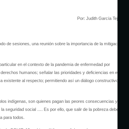
Por: Judith García Tejeiro
odo
de sesiones, una
reunión
sobre la importancia de la
mitigación
articular en el contexto de la pandemia de enfermedad por
s derechos humanos; señalar las prioridades y deficiencias en el
 existente al respecto; permiti
endo así
un diálogo constructivo
blos indígenas,
son
quienes pagan las peores consecuencias y
la seguridad social
…. Es por ello, que
salir de la pobreza
debe
va
para todos
.