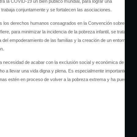
tra la COVID-19 un bien público mundial, para lograr una
 trabaja conjuntamente y se fortalecen las asociaciones.
os
los derechos humanos consagrados en la Convención sobre
iere, para minimizar la incidencia de la pobreza infantil, se trata;
a del empoderamiento de las familias y la creación de un entorno
n.
la necesidad de
acabar con la
exclusión social y económica de
las
o a llevar una vida digna y plena
. Es especialmente importante
onas
estén
en
proceso de volver a la pobreza extrema y
ha puesto