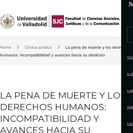
S
k
i
p
S
t
e
o
Home
Clínica juridica
La pena de muerte y los derechos
a
c
humanos: incompatibilidad y avances hacia su abolición
r
TIT
o
c
n
h
R. 
t
f
e
o
LAB
LA PENA DE MUERTE Y LOS
n
r
t
DERECHOS HUMANOS:
:
PRÁ
INCOMPATIBILIDAD Y
FAC
AVANCES HACIA SU