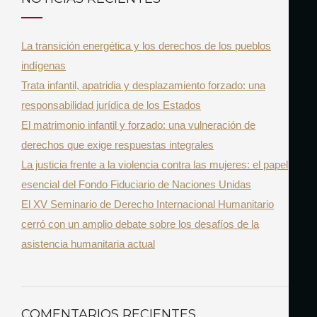
A
c
R
h
La transición energética y los derechos de los pueblos
f
indígenas
o
Trata infantil, apatridia y desplazamiento forzado: una
r
responsabilidad jurídica de los Estados
:
El matrimonio infantil y forzado: una vulneración de
derechos que exige respuestas integrales
La justicia frente a la violencia contra las mujeres: el papel
esencial del Fondo Fiduciario de Naciones Unidas
El XV Seminario de Derecho Internacional Humanitario
cerró con un amplio debate sobre los desafíos de la
asistencia humanitaria actual
COMENTARIOS RECIENTES