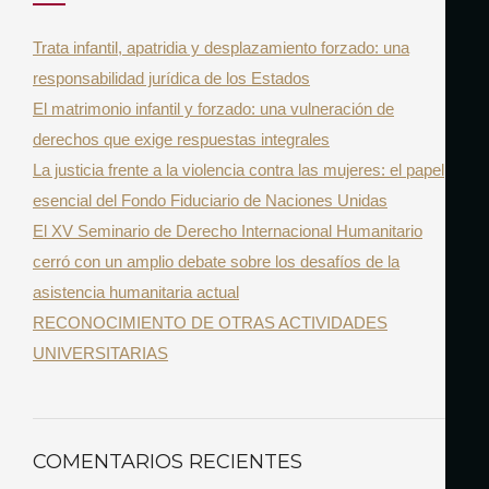
R
h
Trata infantil, apatridia y desplazamiento forzado: una
f
responsabilidad jurídica de los Estados
o
El matrimonio infantil y forzado: una vulneración de
r
derechos que exige respuestas integrales
:
La justicia frente a la violencia contra las mujeres: el papel
esencial del Fondo Fiduciario de Naciones Unidas
El XV Seminario de Derecho Internacional Humanitario
cerró con un amplio debate sobre los desafíos de la
asistencia humanitaria actual
RECONOCIMIENTO DE OTRAS ACTIVIDADES
UNIVERSITARIAS
COMENTARIOS RECIENTES