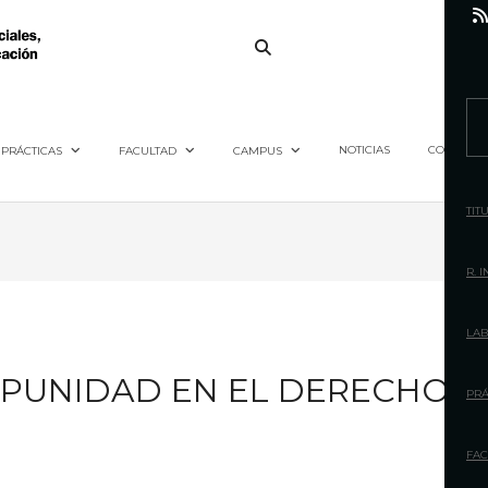
S
e
NOTICIAS
CONTACTO
PRÁCTICAS
FACULTAD
CAMPUS
a
r
TIT
c
h
R. 
f
o
LAB
r
IMPUNIDAD EN EL DERECHO
:
PRÁ
FAC