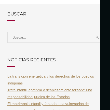
BUSCAR
S
B
e
U
a
S
r
C
NOTICIAS RECIENTES
A
c
R
h
La transición energética y los derechos de los pueblos
f
indígenas
o
Trata infantil, apatridia y desplazamiento forzado: una
r
responsabilidad jurídica de los Estados
:
El matrimonio infantil y forzado: una vulneración de