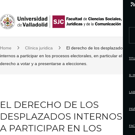
S
k
i
p
S
t
e
o
Home
Clínica juridica
El derecho de los desplazados
a
c
internos a participar en los procesos electorales, en particular el
r
TIT
o
derecho a votar y a presentarse a elecciones.
c
n
h
R. 
t
f
e
o
LAB
n
r
EL DERECHO DE LOS
t
:
PRÁ
DESPLAZADOS INTERNOS
A PARTICIPAR EN LOS
FAC