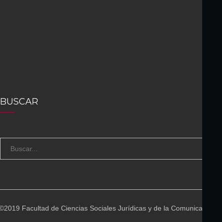
BUSCAR
S
B
e
U
a
S
r
C
c
A
©2019 Facultad de Ciencias Sociales Jurídicas y de la Comunicación
h
R
f