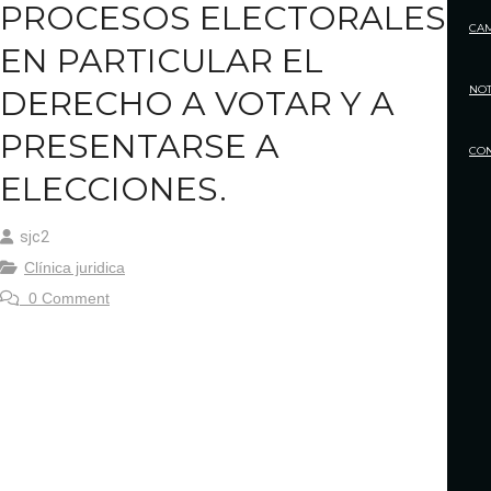
PROCESOS ELECTORALES,
CA
EN PARTICULAR EL
NOT
DERECHO A VOTAR Y A
PRESENTARSE A
CO
ELECCIONES.
sjc2
Clínica juridica
0 Comment