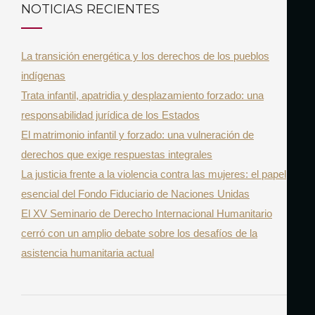
NOTICIAS RECIENTES
A
c
R
h
La transición energética y los derechos de los pueblos
f
indígenas
o
Trata infantil, apatridia y desplazamiento forzado: una
r
responsabilidad jurídica de los Estados
:
El matrimonio infantil y forzado: una vulneración de
derechos que exige respuestas integrales
La justicia frente a la violencia contra las mujeres: el papel
esencial del Fondo Fiduciario de Naciones Unidas
El XV Seminario de Derecho Internacional Humanitario
cerró con un amplio debate sobre los desafíos de la
asistencia humanitaria actual