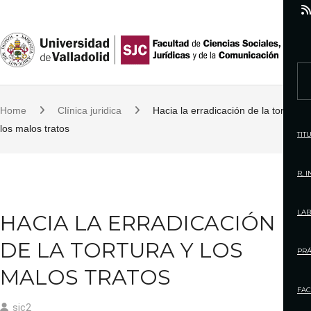
S
k
i
p
S
t
e
o
Home
Clínica juridica
Hacia la erradicación de la tortura y
a
c
los malos tratos
r
TIT
o
c
n
h
R. 
t
f
e
o
LAB
HACIA LA ERRADICACIÓN
n
r
t
DE LA TORTURA Y LOS
:
PRÁ
MALOS TRATOS
FAC
sjc2