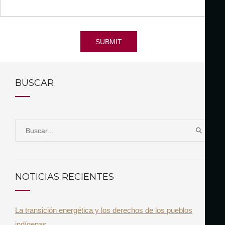
SUBMIT
BUSCAR
S
B
e
U
a
S
r
C
NOTICIAS RECIENTES
A
c
R
h
La transición energética y los derechos de los pueblos
f
indígenas
o