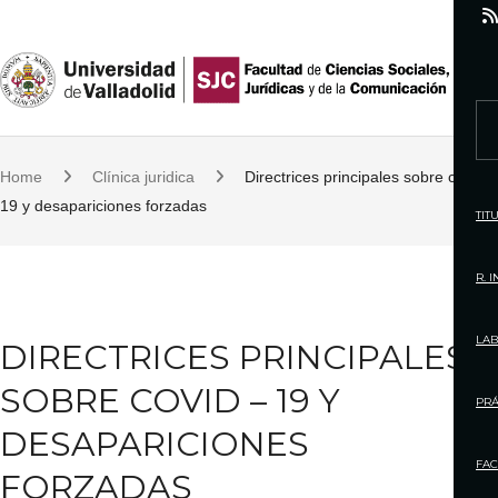
S
k
i
p
S
t
e
o
Home
Clínica juridica
Directrices principales sobre covid –
a
c
19 y desapariciones forzadas
r
TIT
o
c
n
h
R. 
t
f
e
o
LAB
DIRECTRICES PRINCIPALES
n
r
t
SOBRE COVID – 19 Y
:
PRÁ
DESAPARICIONES
FAC
FORZADAS