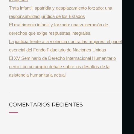
Trata infantil, apatridia y desplazamiento forzado: una
r
responsabilidad jurídica de los Estados
:
El matrimonio infantil y forzado: una vulneración de
derechos que exige respuestas integrales
La justicia frente a la violencia contra las mujeres: el papel
esencial del Fondo Fiduciario de Naciones Unidas
El XV Seminario de Derecho Internacional Humanitario
cerró con un amplio debate sobre los desafíos de la
asistencia humanitaria actual
COMENTARIOS RECIENTES