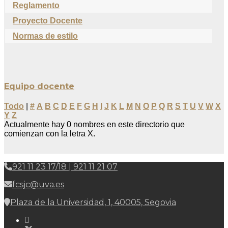
Reglamento
Proyecto Docente
Normas de estilo
Equipo docente
Todo
|
#
A
B
C
D
E
F
G
H
I
J
K
L
M
N
O
P
Q
R
S
T
U
V
W
X
Y
Z
Actualmente hay 0 nombres en este directorio que
comienzan con la letra X.
921 11 23 17/18 | 921 11 21 07
fcsjc@uva.es
Plaza de la Universidad, 1, 40005, Segovia