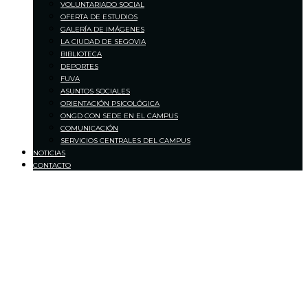
VOLUNTARIADO SOCIAL
OFERTA DE ESTUDIOS
GALERÍA DE IMÁGENES
LA CIUDAD DE SEGOVIA
BIBLIOTECA
DEPORTES
FUVA
ASUNTOS SOCIALES
ORIENTACIÓN PSICOLÓGICA
ONGD CON SEDE EN EL CAMPUS
COMUNICACIÓN
SERVICIOS CENTRALES DEL CAMPUS
NOTICIAS
CONTACTO