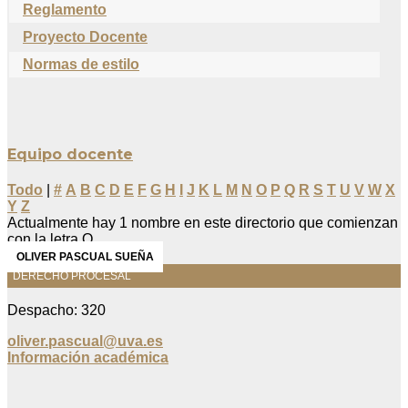
Reglamento
Proyecto Docente
Normas de estilo
Equipo docente
Todo
|
#
A
B
C
D
E
F
G
H
I
J
K
L
M
N
O
P
Q
R
S
T
U
V
W
X
Y
Z
Actualmente hay 1 nombre en este directorio que comienzan
con la letra O.
OLIVER PASCUAL SUEÑA
DERECHO PROCESAL
Despacho: 320
oliver.pascual@uva.es
Información académica