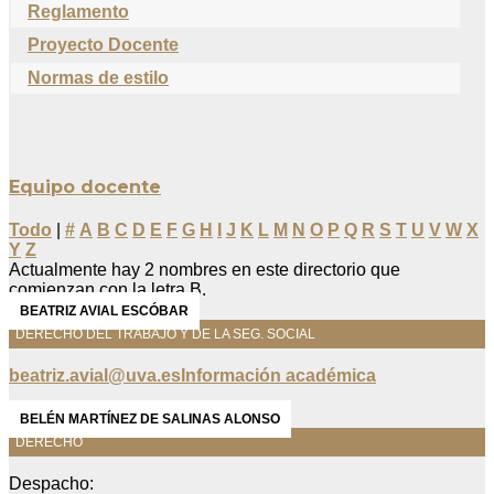
Reglamento
Proyecto Docente
Normas de estilo
Equipo docente
Todo
|
#
A
B
C
D
E
F
G
H
I
J
K
L
M
N
O
P
Q
R
S
T
U
V
W
X
Y
Z
Actualmente hay 2 nombres en este directorio que
comienzan con la letra B.
BEATRIZ AVIAL ESCÓBAR
DERECHO DEL TRABAJO Y DE LA SEG. SOCIAL
beatriz.avial@uva.es
Información académica
BELÉN MARTÍNEZ DE SALINAS ALONSO
DERECHO
Despacho: