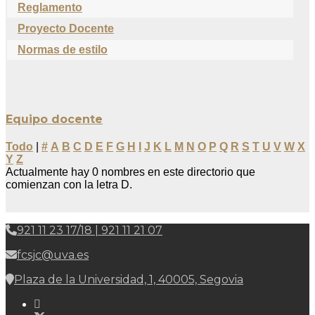
Reglamento
Proyecto Docente
Normas de estilo
Equipo docente
Todo
|
#
A
B
C
D
E
F
G
H
I
J
K
L
M
N
O
P
Q
R
S
T
U
V
W
X
Y
Z
Actualmente hay 0 nombres en este directorio que
comienzan con la letra D.
921 11 23 17/18 | 921 11 21 07
fcsjc@uva.es
Plaza de la Universidad, 1, 40005, Segovia