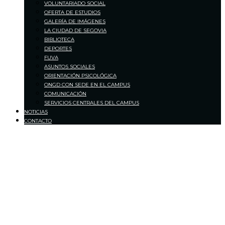
VOLUNTARIADO SOCIAL
OFERTA DE ESTUDIOS
GALERÍA DE IMÁGENES
LA CIUDAD DE SEGOVIA
BIBLIOTECA
DEPORTES
FUVA
ASUNTOS SOCIALES
ORIENTACIÓN PSICOLÓGICA
ONGD CON SEDE EN EL CAMPUS
COMUNICACIÓN
SERVICIOS CENTRALES DEL CAMPUS
NOTICIAS
CONTACTO