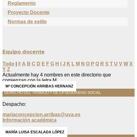
Reglamento
Proyecto Docente
Normas de estilo
Equipo docente
Todo
|
#
A
B
C
D
E
F
G
H
I
J
K
L
M
N
O
P
Q
R
S
T
U
V
W
X
Y
Z
Actualmente hay 4 nombres en este directorio que
comienzan con la letra M.
Mª CONCEPCIÓN ARRIBAS HERNANZ
DERECHO DEL TRABAJO Y DE LA SEGURIDAD SOCIAL
Despacho:
mariaconcepcion.arribas@uva.es
Información académica
MARÍA LUISA ESCALADA LÓPEZ