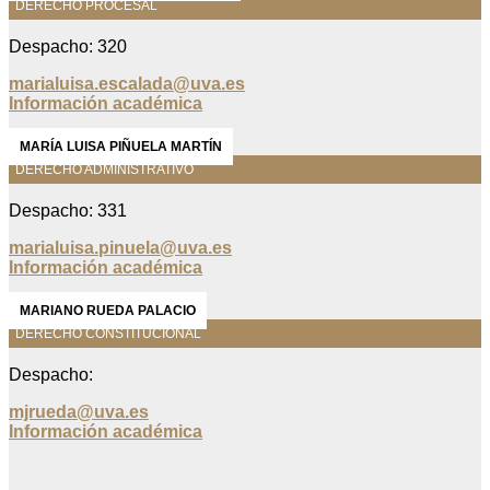
DERECHO PROCESAL
Despacho: 320
marialuisa.escalada@uva.es
Información académica
MARÍA LUISA PIÑUELA MARTÍN
DERECHO ADMINISTRATIVO
Despacho: 331
marialuisa.pinuela@uva.es
Información académica
MARIANO RUEDA PALACIO
DERECHO CONSTITUCIONAL
Despacho:
mjrueda@uva.es
Información académica