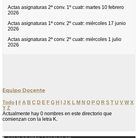
Actas asignaturas 2ª conv. 1º cuatr: martes 10 febrero
2026
Actas asignaturas 1ª conv. 2º cuatr: miércoles 17 junio
2026
Actas asignaturas 2ª conv. 2º cuatr: miércoles 1 julio
2026
Equipo Docente
Todo
|
#
A
B
C
D
E
F
G
H
I
J
K
L
M
N
O
P
Q
R
S
T
U
V
W
X
Y
Z
Actualmente hay 0 nombres en este directorio que
comienzan con la letra K.