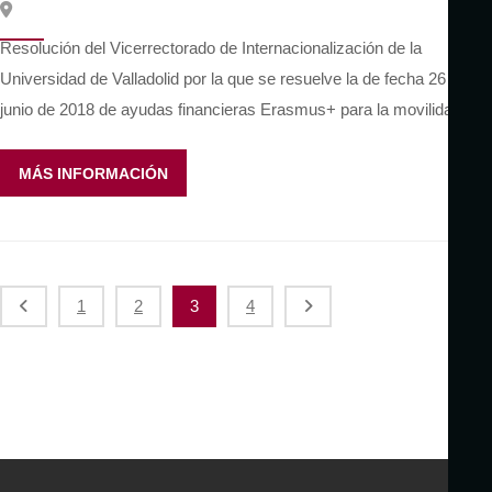
Resolución del Vicerrectorado de Internacionalización de la
Universidad de Valladolid por la que se resuelve la de fecha 26 de
junio de 2018 de ayudas financieras Erasmus+ para la movilidad…
MÁS INFORMACIÓN
P
1
2
3
4
a
g
i
n
a