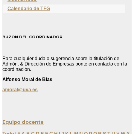
Calendario de TFG
BUZÓN DEL COORDINADOR
Para cualquier duda o sugerencia sobre la titulación de
Admón. & Dirección de Empresas ponte en contacto con la
coordinación.
Alfonso Moral de Blas
amoral@uva.es
Equipo docente
Todo
|
#
A
B
C
D
E
F
G
H
I
J
K
L
M
N
O
P
Q
R
S
T
U
V
W
X