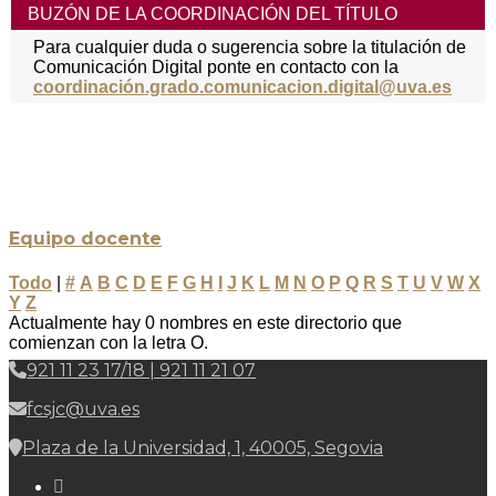
BUZÓN DE LA COORDINACIÓN DEL TÍTULO
Para cualquier duda o sugerencia sobre la titulación de
Comunicación Digital ponte en contacto con la
coordinación.grado.comunicacion.digital@uva.es
Equipo docente
Todo
|
#
A
B
C
D
E
F
G
H
I
J
K
L
M
N
O
P
Q
R
S
T
U
V
W
X
Y
Z
Actualmente hay 0 nombres en este directorio que
comienzan con la letra O.
921 11 23 17/18 | 921 11 21 07
fcsjc@uva.es
Plaza de la Universidad, 1, 40005, Segovia