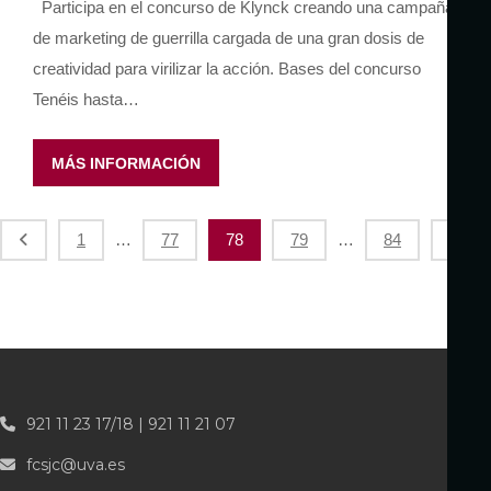
Participa en el concurso de Klynck creando una campaña
de marketing de guerrilla cargada de una gran dosis de
creatividad para virilizar la acción. Bases del concurso
Tenéis hasta…
MÁS INFORMACIÓN
P
1
…
77
78
79
…
84
a
g
i
n
a
921 11 23 17/18 | 921 11 21 07
c
i
fcsjc@uva.es