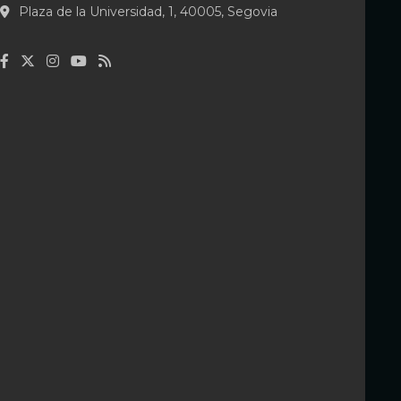
ó
Plaza de la Universidad, 1, 40005, Segovia
n
d
e
e
n
t
r
a
d
a
s