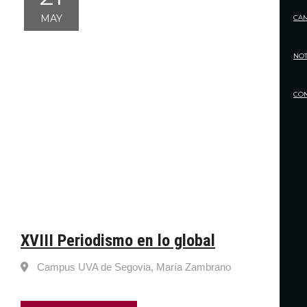
MAY
CA
NOT
CO
XVIII Periodismo en lo global
Campus UVA de Segovia, María Zambrano