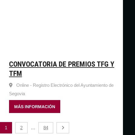
CONVOCATORIA DE PREMIOS TFG Y
TFM
Online - Registro Electrónico del Ayuntamiento de
Segovia
MÁS INFORMACIÓN
P
1
2
…
84