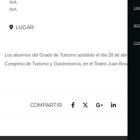
N/A
CA
N/A
NOT
LUGAR
CO
Los alumnos del Grado de Turismo asistirán el día 28 de abril al III
Congreso de Turismo y Gastronomía, en el Teatro Juan Bravo.
COMPARTIR