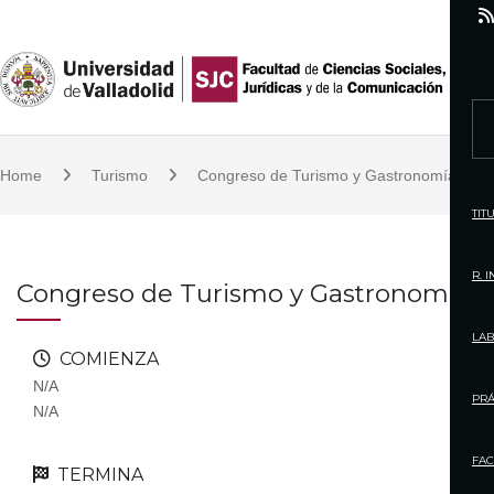
S
k
i
p
S
t
e
o
Home
Turismo
Congreso de Turismo y Gastronomía
a
c
r
TIT
o
c
n
h
R. 
Congreso de Turismo y Gastronomía
t
f
e
o
LAB
n
COMIENZA
r
t
N/A
:
PRÁ
N/A
FAC
TERMINA