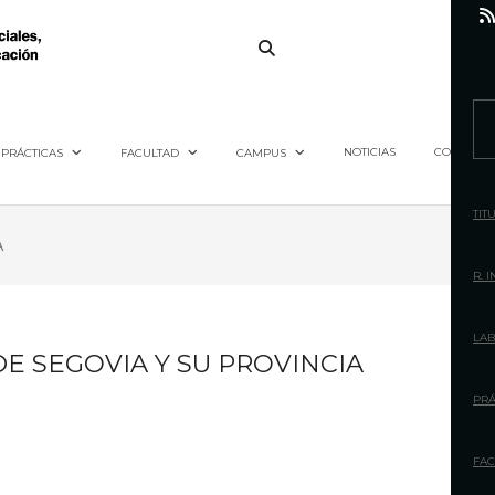
S
e
NOTICIAS
CONTACTO
PRÁCTICAS
FACULTAD
CAMPUS
a
r
TIT
c
A
h
R. 
f
o
LAB
E SEGOVIA Y SU PROVINCIA
r
:
PRÁ
FAC