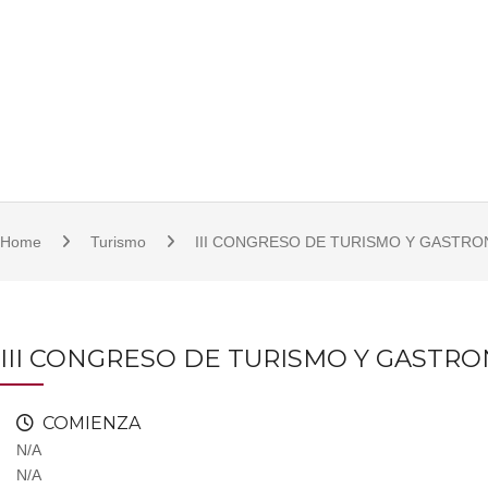
S
921 11 23 17/18 | 921 11 21 07 | fcsjc@uva.es | Plaza de la Universidad, 1, 
k
i
p
t
o
c
o
Home
Turismo
III CONGRESO DE TURISMO Y GASTRO
n
t
e
n
III CONGRESO DE TURISMO Y GASTR
t
COMIENZA
N/A
N/A