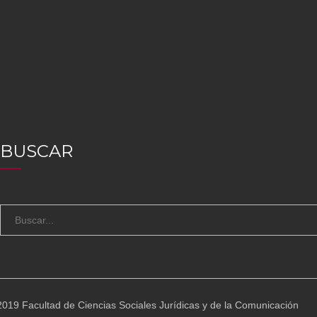
BUSCAR
S
e
a
r
c
019 Facultad de Ciencias Sociales Jurídicas y de la Comunicación
h