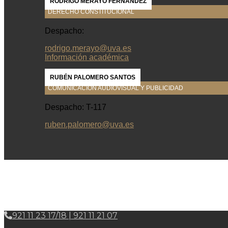
RODRIGO MERAYO FERNÁNDEZ
DERECHO CONSTITUCIONAL
Despacho:
rodrigo.merayo@uva.es
Información académica
RUBÉN PALOMERO SANTOS
COMUNICACIÓN AUDIOVISUAL Y PUBLICIDAD
Despacho: T-117
ruben.palomero@uva.es
921 11 23 17/18 | 921 11 21 07