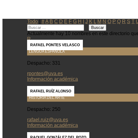
Todo
|
#
A
B
C
D
E
F
G
H
I
J
K
L
M
N
O
P
Q
R
S
T
Actualmente hay 10 nombres en este directorio que
R
RAFAEL PONTES VELASCO
LENGUA ESPAÑOLA
Despacho: 331
rpontes@uva.es
Información académica
RAFAEL RUÍZ ALONSO
HISTORIA DEL ARTE
Despacho: 250
rafael.ruiz@uva.es
Información académica
RAQUEL GONZÁLEZ DEL POZO