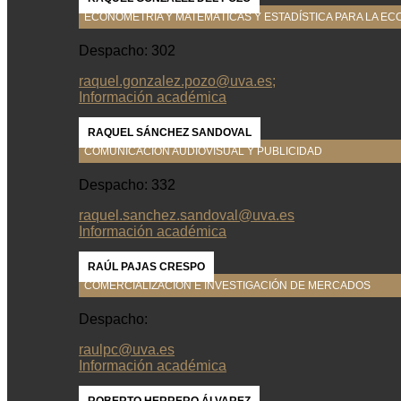
ECONOMETRÍA Y MATEMÁTICAS Y ESTADÍSTICA PARA LA EC
Despacho: 302
raquel.gonzalez.pozo@uva.es;
Información académica
RAQUEL SÁNCHEZ SANDOVAL
COMUNICACIÓN AUDIOVISUAL Y PUBLICIDAD
Despacho: 332
raquel.sanchez.sandoval@uva.es
Información académica
RAÚL PAJAS CRESPO
COMERCIALIZACIÓN E INVESTIGACIÓN DE MERCADOS
Despacho:
raulpc@uva.es
Información académica