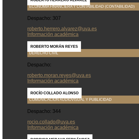
ROBERTO HERRERO ÁLVAREZ
ECONOMÍA FINANCIERA Y CONTABILIDAD (CONTABILIDAD)
Despacho: 307
roberto.herrero.alvarez@uva.es
Información académica
ROBERTO MORÁN REYES
DERECHO CIVIL
Despacho:
roberto.moran.reyes@uva.es
Información académica
ROCÍO COLLADO ALONSO
COMUNICACIÓN AUDIOVISUAL Y PUBLICIDAD
Despacho: 344
rocio.collado@uva.es
Información académica