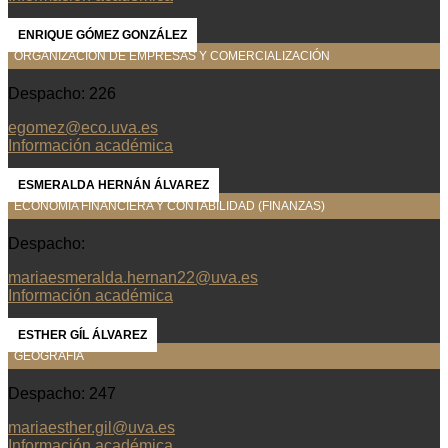
ENRIQUE GÓMEZ GONZÁLEZ
ORGANIZACIÓN DE EMPRESAS Y COMERCIALIZACIÓN
Despacho: 226
egomez@eco.uva.es
Información académica
ESMERALDA HERNÁN ÁLVAREZ
ECONOMÍA FINANCIERA Y CONTABILIDAD (FINANZAS)
Despacho:
mariaesmeralda.hernan22@uva.es
Información académica
ESTHER GÍL ÁLVAREZ
GEOGRAFÍA
Despacho: 247
mariaesther.gil@uva.es
Información académica