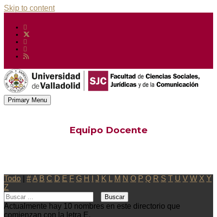
Skip to content
Primary Menu
Equipo Docente
Todo
|
#
A
B
C
D
E
F
G
H
I
J
K
L
M
N
O
P
Q
R
S
T
U
V
W
X
Y
Z
Actualmente hay 10 nombres en este directorio que
comienzan con la letra E.