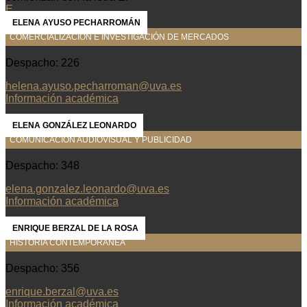
E
ELENA AYUSO PECHARROMÁN
COMERCIALIZACIÓN E INVESTIGACIÓN DE MERCADOS
Despacho: 226
helena.ayuso.pecharroman@uva.es
Información académica
ELENA GONZÁLEZ LEONARDO
COMUNICACIÓN AUDIOVISUAL Y PUBLICIDAD
Despacho: 348
elena.gonzalez.leonardo@uva.es
Información académica
ENRIQUE BERZAL DE LA ROSA
HISTORIA CONTEMPORÁNEA
Despacho: 356
enrique.berzal@uva.es
Información académica