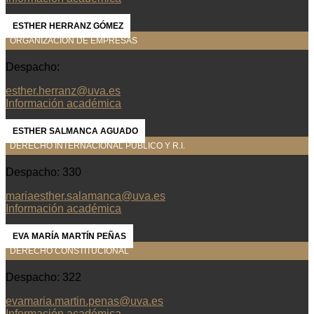
ESTHER HERRANZ GÓMEZ
ORGANIZACIÓN DE EMPRESAS
Despacho:
esther.herranz@uva.es
Información académica
ESTHER SALMANCA AGUADO
DERECHO INTERNACIONAL PÚBLICO Y R.I.
Despacho: 330
mariaesther.salamanca@uva.es
Información académica
EVA MARÍA MARTÍN PEÑAS
DERECHO CONSTITUCIONAL
Despacho: 322
evamaria.martin.penas@uva.es
Información académica