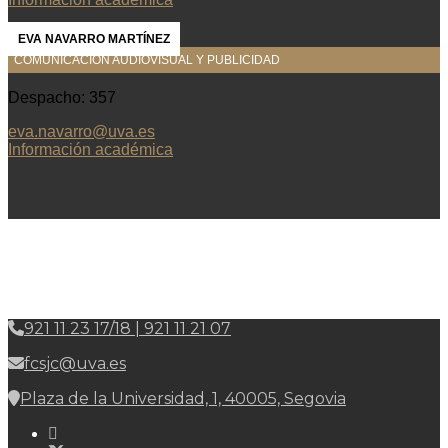
EVA NAVARRO MARTÍNEZ
COMUNICACIÓN AUDIOVISUAL Y PUBLICIDAD
Despacho: 357
eva.navarro@uva.es
Información académica
921 11 23 17/18 | 921 11 21 07
fcsjc@uva.es
Plaza de la Universidad, 1, 40005, Segovia