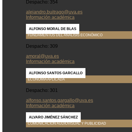
Despacho: 354
alejandro.buitrago@uva.es
Información académica
ALFONSO MORAL DE BLAS
FUNDAMENTOS DEL ANÁLISIS ECONÓMICO
Despacho: 309
amoral@uva.es
Información académica
ALFONSO SANTOS GARCALLO
ECONOMÍA APLICADA
Despacho: 301
alfonso.santos.gargallo@uva.es
Información académica
ALVARO JIMÉNEZ SÁNCHEZ
COMUNICACIÓN AUDIOVISUAL Y PUBLICIDAD