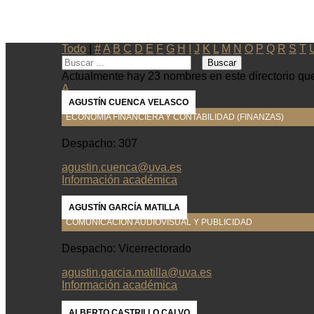
Todo
|
#
A
B
C
D
E
F
G
H
I
J
K
L
M
N
O
P
Q
R
S
T
Actualmente hay 23 nombres en este directorio que
A
AGUSTÍN CUENCA VELASCO
ECONOMÍA FINANCIERA Y CONTABILIDAD (FINANZAS)
Despacho: 307
agustin.cuenca@uva.es
Información académica
AGUSTÍN GARCÍA MATILLA
COMUNICACIÓN AUDIOVISUAL Y PUBLICIDAD
Despacho: Vicerrectorado
agustin.garcia.matilla@uva.es
Información académica
ALBERTO CASTRILLO CALVO