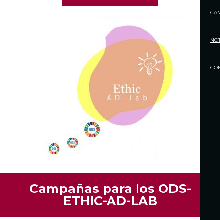
CA
NOT
CO
Campañas para los ODS-
ETHIC-AD-LAB