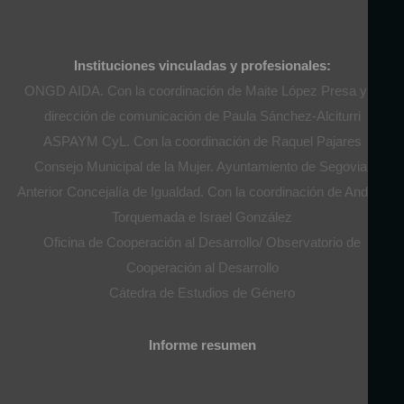
Instituciones vinculadas y profesionales:
ONGD AIDA. Con la coordinación de Maite López Presa y la
dirección de comunicación de Paula Sánchez-Alciturri
ASPAYM CyL. Con la coordinación de Raquel Pajares
Consejo Municipal de la Mujer. Ayuntamiento de Segovia.
Anterior Concejalía de Igualdad. Con la coordinación de Andrés
Torquemada e Israel González
Oficina de Cooperación al Desarrollo/ Observatorio de
Cooperación al Desarrollo
Cátedra de Estudios de Género
Informe resumen