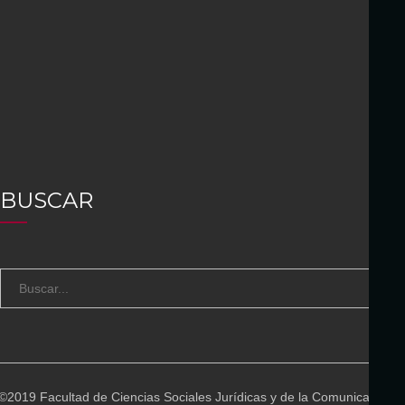
BUSCAR
S
B
e
U
a
S
r
C
c
A
©2019 Facultad de Ciencias Sociales Jurídicas y de la Comunicación
h
R