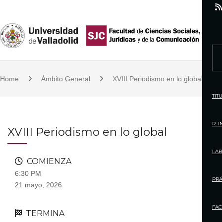
S
k
i
p
S
t
e
o
Home
Ámbito General
XVIII Periodismo en lo global
a
c
r
TIT
o
c
n
h
R. 
XVIII Periodismo en lo global
t
f
e
o
LAB
n
COMIENZA
r
t
6:30 PM
:
PRÁ
21 mayo, 2026
FAC
TERMINA