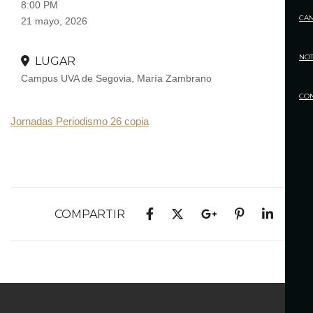
8:00 PM
CA
21 mayo, 2026
NOT
LUGAR
Campus UVA de Segovia, María Zambrano
CO
Jornadas Periodismo 26 copia
COMPARTIR