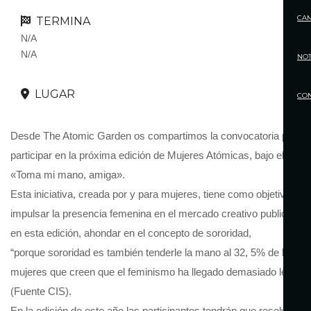
CA
TERMINA
N/A
N/A
NOT
LUGAR
CO
Desde The Atomic Garden os compartimos la convocatoria para
participar en la próxima edición de Mujeres Atómicas, bajo el lema
«Toma mi mano, amiga».
Esta iniciativa, creada por y para mujeres, tiene como objetivo
impulsar la presencia femenina en el mercado creativo publicitario,
en esta edición, ahondar en el concepto de sororidad,
“porque sororidad es también tenderle la mano al 32, 5% de la
mujeres que creen que el feminismo ha llegado demasiado lejos
(Fuente CIS).
En la edición de este año las participantes tendrán que resolver un