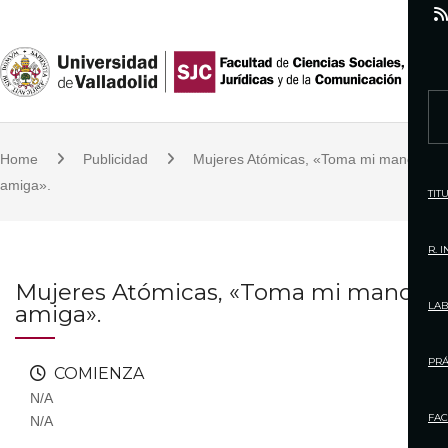
S
k
i
p
S
t
e
o
Home
Publicidad
Mujeres Atómicas, «Toma mi mano,
a
c
amiga».
r
TIT
o
c
n
h
R. 
t
f
Mujeres Atómicas, «Toma mi mano,
e
o
LAB
amiga».
n
r
t
:
PRÁ
COMIENZA
N/A
FAC
N/A