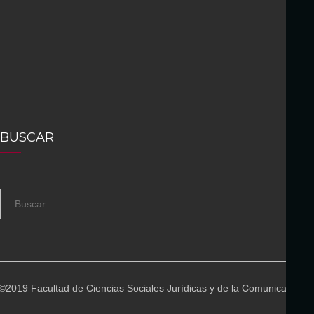
BUSCAR
S
B
e
U
a
S
r
C
c
A
©2019 Facultad de Ciencias Sociales Jurídicas y de la Comunicación
h
R
f