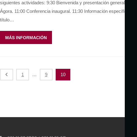
siguientes actividades: 9:30 Bienvenida y presentación general en el
Ágora. 11:00 Conferencia inaugural. 11:30 Información específica del
título…
MÁS INFORMACIÓN
P
1
…
9
10
a
g
i
n
a
c