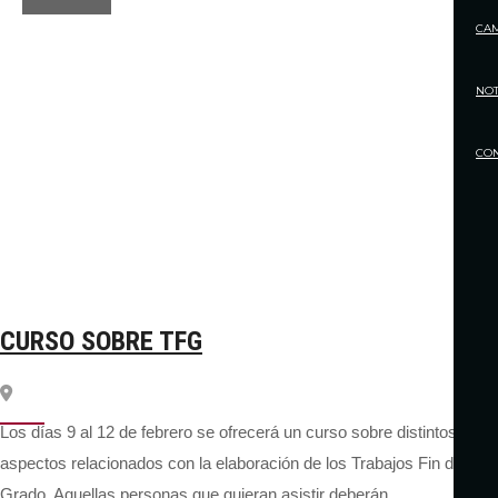
CA
NOT
CO
CURSO SOBRE TFG
Los días 9 al 12 de febrero se ofrecerá un curso sobre distintos
aspectos relacionados con la elaboración de los Trabajos Fin de
Grado. Aquellas personas que quieran asistir deberán…