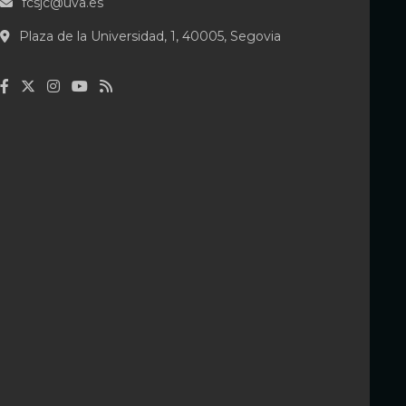
fcsjc@uva.es
n
Plaza de la Universidad, 1, 40005, Segovia
d
e
e
n
t
r
a
d
a
s