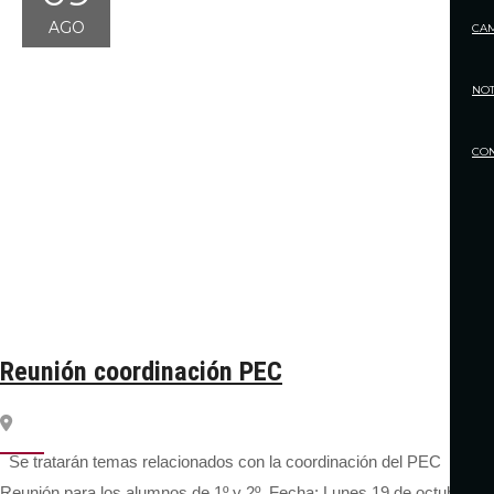
AGO
CA
NOT
CO
Reunión coordinación PEC
Se tratarán temas relacionados con la coordinación del PEC
Reunión para los alumnos de 1º y 2º. Fecha: Lunes 19 de octubre