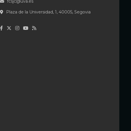
fcsjc@uva.es
n
Plaza de la Universidad, 1, 40005, Segovia
d
e
e
n
t
r
a
d
a
s