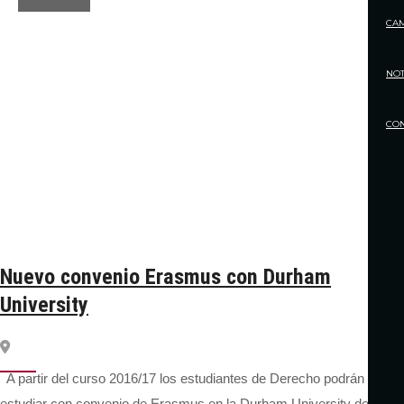
CA
NOT
CO
Nuevo convenio Erasmus con Durham
University
A partir del curso 2016/17 los estudiantes de Derecho podrán
estudiar con convenio de Erasmus en la Durham University del