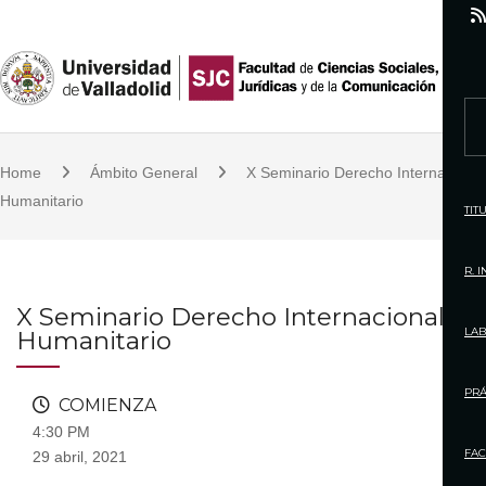
S
k
i
p
S
t
e
o
Home
Ámbito General
X Seminario Derecho Internacional
a
c
Humanitario
r
TIT
o
c
n
h
R. 
t
f
X Seminario Derecho Internacional
e
o
LAB
Humanitario
n
r
t
:
PRÁ
COMIENZA
4:30 PM
FAC
29 abril, 2021