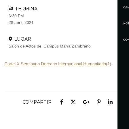
CA
TERMINA
6:30 PM
29 abril, 2021
NOT
LUGAR
CO
Salón de Actos del Campus María Zambrano
Cartel X Seminario Derecho Internacional Humanitario(1)
COMPARTIR