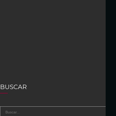
BUSCAR
S
B