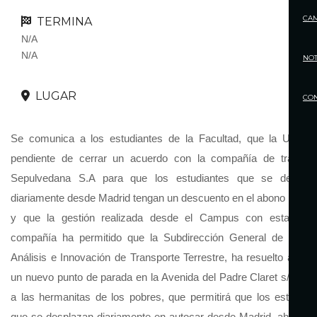
CA
TERMINA
N/A
N/A
NOT
LUGAR
CO
Se comunica a los estudiantes de la Facultad, que la UVa e
pendiente de cerrar un acuerdo con la compañía de transpo
Sepulvedana S.A para que los estudiantes que se desplaz
diariamente desde Madrid tengan un descuento en el abono mens
y que la gestión realizada desde el Campus con esta mis
compañía ha permitido que la Subdirección General de Gesti
Análisis e Innovación de Transporte Terrestre, ha resuelto autori
un nuevo punto de parada en la Avenida del Padre Claret s/n, fre
a las hermanitas de los pobres, que permitirá que los estudian
que se desplazan diariamente en autocar desde Madrid, ahorren