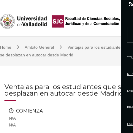
S
k
i
p
S
t
e
o
Home
Ámbito General
Ventajas para los estudiantes que
a
c
se desplazan en autocar desde Madrid
r
TIT
o
c
n
h
R. 
t
f
Ventajas para los estudiantes que se
e
o
LAB
desplazan en autocar desde Madrid
n
r
t
:
PRÁ
COMIENZA
N/A
FAC
N/A