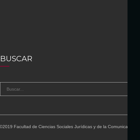
BUSCAR
S
B
e
U
a
S
r
C
c
A
©2019 Facultad de Ciencias Sociales Jurídicas y de la Comunicación
h
R
f