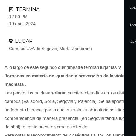
CA
TERMINA
12:00 PM
10 abril, 2024
NOT
LUGAR
CO
Campus UVA de Segovia, María Zambrano
A lo largo de este segundo cuatrimestre tendrán lugar las
V
Jornadas en materia de igualdad y prevención de la violencia
machista
.
Las ponencias se desarrollarán en diferentes días en los distintos
campus (Valladolid, Soria, Segovia y Palencia). Se ha apostado po
un formato bimodal, por lo que tan solo es obligatorio asistir a una
comparecencia de manera presencial (en Segovia tendrá lugar el 
de abril); el resto pueden verse en diferido.
Para optar al reconocimiento de
2 créditos ECTS
, los alumnos