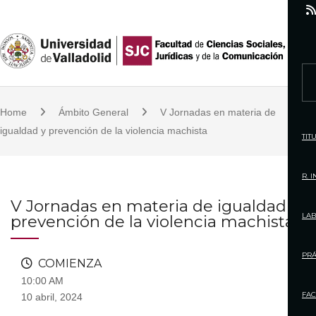
S
k
i
p
S
t
e
o
Home
Ámbito General
V Jornadas en materia de
a
c
igualdad y prevención de la violencia machista
r
TIT
o
c
n
h
R. 
t
f
V Jornadas en materia de igualdad y
e
o
LAB
prevención de la violencia machista
n
r
t
:
PRÁ
COMIENZA
10:00 AM
FAC
10 abril, 2024