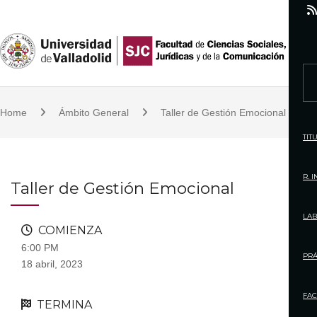
S
k
i
p
S
t
e
o
Home
Ámbito General
Taller de Gestión Emocional
a
c
r
TIT
o
c
n
h
R. 
Taller de Gestión Emocional
t
f
e
o
LAB
n
COMIENZA
r
t
6:00 PM
:
PRÁ
18 abril, 2023
FAC
TERMINA