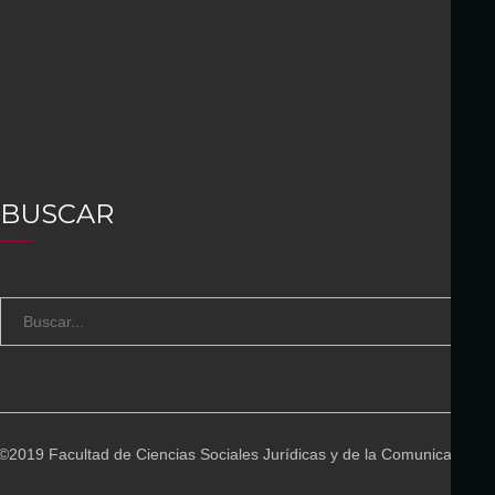
BUSCAR
S
B
e
U
a
S
r
C
c
A
©2019 Facultad de Ciencias Sociales Jurídicas y de la Comunicación
h
R
f