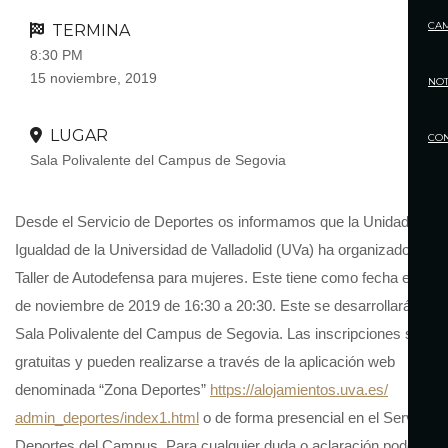
CA
TERMINA
8:30 PM
15 noviembre, 2019
NOT
LUGAR
CO
Sala Polivalente del Campus de Segovia
Desde el Servicio de Deportes os informamos que la Unidad de
Igualdad de la Universidad de Valladolid (UVa) ha organizado un
Taller de Autodefensa para mujeres. Este tiene como fecha el día 
de noviembre de 2019 de 16:30 a 20:30. Este se desarrollará en la
Sala Polivalente del Campus de Segovia. Las inscripciones son
gratuitas y pueden realizarse a través de la aplicación web
denominada “Zona Deportes”
https://alojamientos.uva.es/
admin_deportes/index1.html
o de forma presencial en el Servicio 
Deportes del Campus. Para cualquier duda o aclaración podéis