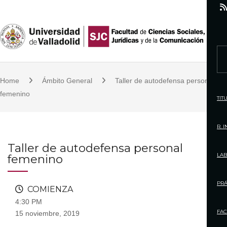
S
k
i
p
S
t
e
o
Home
Ámbito General
Taller de autodefensa personal
a
c
femenino
r
TIT
o
c
n
h
R. 
t
f
Taller de autodefensa personal
e
o
LAB
femenino
n
r
t
:
PRÁ
COMIENZA
4:30 PM
FAC
15 noviembre, 2019