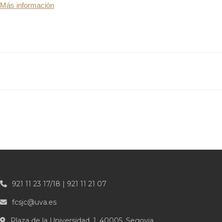
Más información
921 11 23 17/18 | 921 11 21 07
fcsjc@uva.es
Plaza de la Universidad, 1, 40005, Segovia