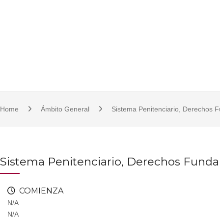
S
921 11 23 17/18 | 921 11 21 07 | fcsjc@uva.es | Plaza de la Universidad, 1, 
k
i
p
t
o
c
o
Home
Ámbito General
Sistema Penitenciario, Derechos 
n
t
e
n
Sistema Penitenciario, Derechos Fund
t
COMIENZA
N/A
N/A