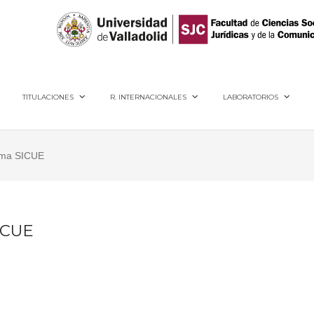
40005, Segovia
TITULACIONES
R. INTERNACIONALES
LABORATORIOS
rama SICUE
SICUE