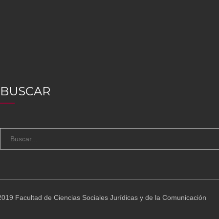
BUSCAR
S
e
a
r
c
019 Facultad de Ciencias Sociales Jurídicas y de la Comunicación
h
f