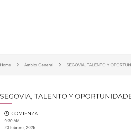
S
921 11 23 17/18 | 921 11 21 07 | fcsjc@uva.es | Plaza de la Universidad, 1, 
k
i
p
t
o
c
o
Home
Ámbito General
SEGOVIA, TALENTO Y OPORTUN
n
t
e
n
SEGOVIA, TALENTO Y OPORTUNIDADES
t
COMIENZA
9:30 AM
20 febrero, 2025