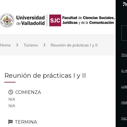
S
k
i
p
S
t
e
o
Home
Turismo
Reunión de prácticas I y II
a
c
r
TIT
o
c
n
h
R. 
Reunión de prácticas I y II
t
f
e
o
LAB
n
COMIENZA
r
t
N/A
:
PRÁ
N/A
FAC
TERMINA