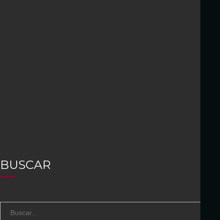
BUSCAR
S
B