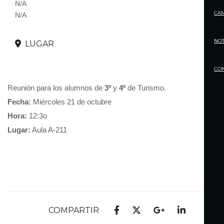
N/A
CA
N/A
NOT
LUGAR
CO
Reunión para los alumnos de
3º
y
4º
de Turismo.
Fecha:
Miércoles 21 de octubre
Hora:
12:3o
Lugar:
Aula A-211
COMPARTIR