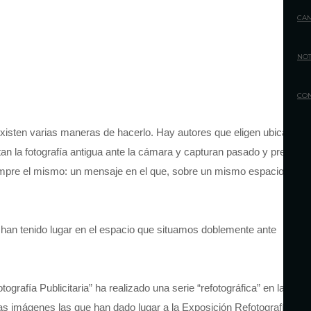
CA
NOT
CO
 Existen varias maneras de hacerlo. Hay autores que eligen ubicar
tan la fotografía antigua ante la cámara y capturan pasado y presente
iempre el mismo: un mensaje en el que, sobre un mismo espacio, se
e han tenido lugar en el espacio que situamos doblemente ante
rafía Publicitaria” ha realizado una serie “refotográfica” en la que
as imágenes las que han dado lugar a la Exposición Refotografía.