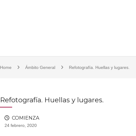
S
921 11 23 17/18 | 921 11 21 07 | fcsjc@uva.es | Plaza de la Universidad, 1, 
k
i
p
t
o
c
o
Home
Ámbito General
Refotografía. Huellas y lugares.
n
t
e
n
Refotografía. Huellas y lugares.
t
COMIENZA
24 febrero, 2020