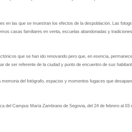
nes en las que se muestran los efectos de la despoblación. Las fotog
Vemos casas familiares en venta, escuelas abandonadas y tradiciones 
ectónicos que se han ido renovando pero que, en esencia, permanecen 
jar de ser referente de la ciudad y punto de encuentro de sus habitant
 la memoria del fotógrafo, espacios y momentos fugaces que desaparec
oteca del Campus María Zambrano de Segovia, del 24 de febrero al 03 d