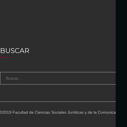
BUSCAR
S
B
e
U
a
S
r
C
c
A
©2019 Facultad de Ciencias Sociales Jurídicas y de la Comunicación
h
R
f