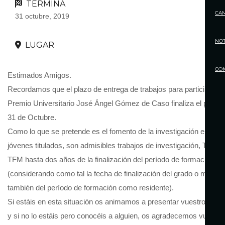
TERMINA
CA
31 octubre, 2019
NOT
LUGAR
CO
Estimados Amigos.
Recordamos que el plazo de entrega de trabajos para participar en
Premio Universitario José Ángel Gómez de Caso finaliza el próxi
31 de Octubre.
Como lo que se pretende es el fomento de la investigación entre l
jóvenes titulados, son admisibles trabajos de investigación, TFG, 
TFM hasta dos años de la finalización del período de formación
(considerando como tal la fecha de finalización del grado o máster,
también del período de formación como residente).
Si estáis en esta situación os animamos a presentar vuestro trabaj
y si no lo estáis pero conocéis a alguien, os agradecemos vuestra