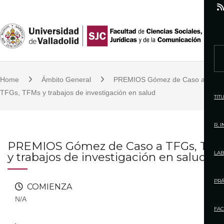
S
k
i
p
S
t
e
o
Home
Ámbito General
PREMIOS Gómez de Caso a
a
c
TFGs, TFMs y trabajos de investigación en salud
r
TIT
o
c
n
h
R. 
t
f
PREMIOS Gómez de Caso a TFGs, TF
e
o
LAB
y trabajos de investigación en salud
n
r
t
:
PRÁ
COMIENZA
N/A
FAC