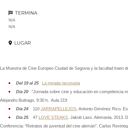
TERMINA
N/A
N/A
LUGAR
La Muestra de Cine Europeo Ciudad de Segovia y la facultad traen de
Del 19 al 25
La mirada necesaria
Día 20
“Jornada sobre cine y educación en competencia me
Alejandro Buitrago.
9:30 h. Aula 219
Día
24
110
JARRAPELLEJOS
. Antonio Giménez Rico. E
Día
25
47
LOVE STEAKS
. Jakob Lass. Alemania, 2013. 
Conferencia: “Retratos de juventud del cine alemán”. Carlos Reviriego