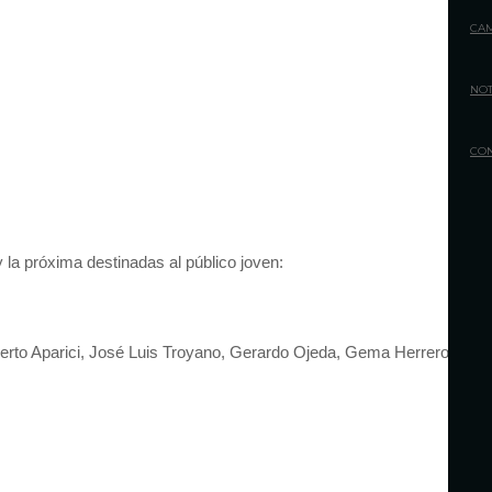
CA
NOT
CO
la próxima destinadas al público joven:
erto Aparici, José Luis Troyano, Gerardo Ojeda, Gema Herrero y