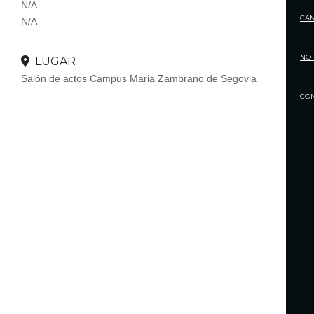
N/A
CA
N/A
NOT
LUGAR
Salón de actos Campus Maria Zambrano de Segovia
CO