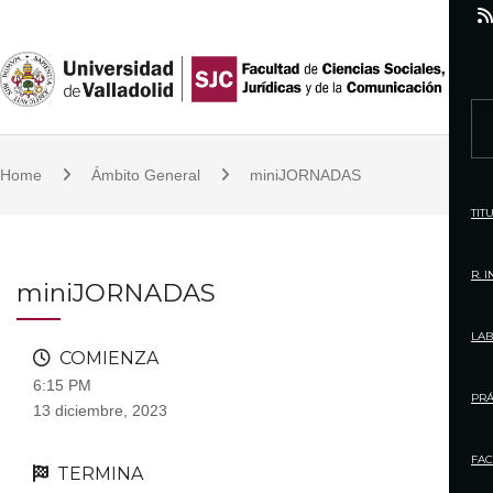
S
k
i
p
S
t
e
o
Home
Ámbito General
miniJORNADAS
a
c
r
TIT
o
c
n
h
R. 
miniJORNADAS
t
f
e
o
LAB
n
COMIENZA
r
t
6:15 PM
:
PRÁ
13 diciembre, 2023
FAC
TERMINA