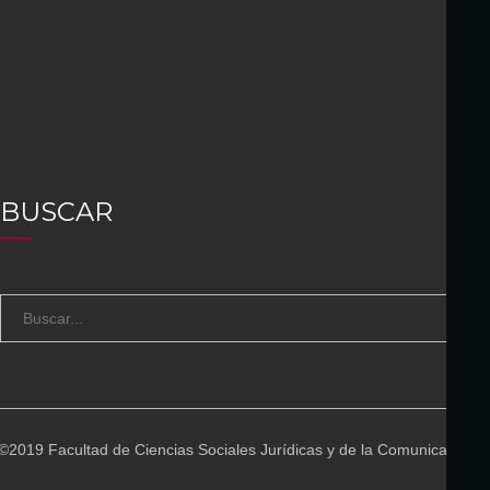
BUSCAR
S
B
e
U
a
S
r
C
c
A
©2019 Facultad de Ciencias Sociales Jurídicas y de la Comunicación
h
R
f