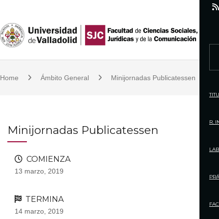
S
k
i
p
S
t
e
o
Home
Ámbito General
Minijornadas Publicatessen
a
c
r
TIT
o
c
n
h
R. 
Minijornadas Publicatessen
t
f
e
o
LAB
n
COMIENZA
r
t
13 marzo, 2019
:
PRÁ
TERMINA
FAC
14 marzo, 2019